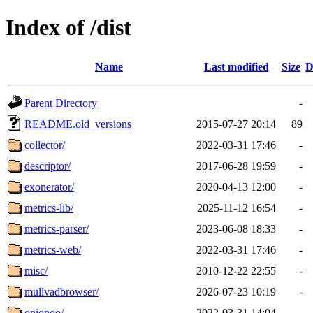
Index of /dist
Name
Last modified
Size
D
Parent Directory
-
README.old_versions
2015-07-27 20:14
89
collector/
2022-03-31 17:46
-
descriptor/
2017-06-28 19:59
-
exonerator/
2020-04-13 12:00
-
metrics-lib/
2025-11-12 16:54
-
metrics-parser/
2023-06-08 18:33
-
metrics-web/
2022-03-31 17:46
-
misc/
2010-12-22 22:55
-
mullvadbrowser/
2026-07-23 10:19
-
onionoo/
2022-03-31 14:04
-