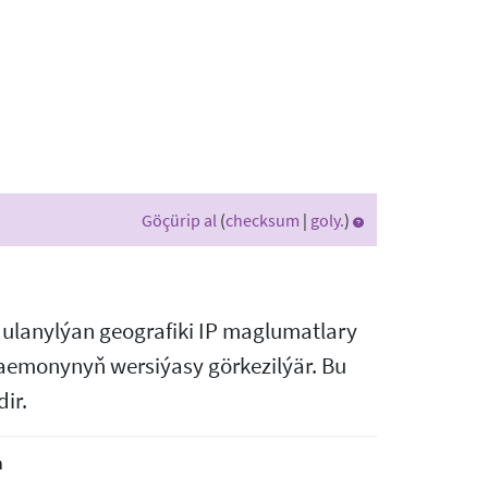
Göçürip al
(
checksum
|
goly.
)
de ulanylýan geografiki IP maglumatlary
r daemonynyň wersiýasy görkezilýär. Bu
ir.
a