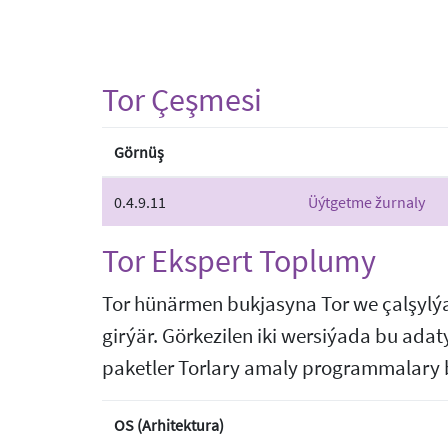
Tor Çeşmesi
Görnüş
0.4.9.11
Üýtgetme žurnaly
Tor Ekspert Toplumy
Tor hünärmen bukjasyna Tor we çalşylýan 
girýär. Görkezilen iki wersiýada bu adat
paketler Torlary amaly programmalary bil
OS (Arhitektura)