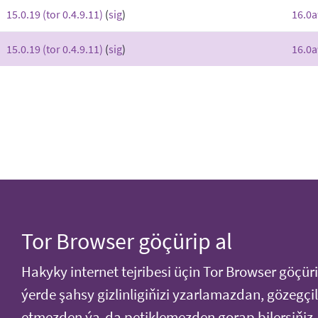
15.0.19 (tor 0.4.9.11)
(
sig
)
16.0a
15.0.19 (tor 0.4.9.11)
(
sig
)
16.0a
Tor Browser göçürip al
Hakyky internet tejribesi üçin Tor Browser göçüri
ýerde şahsy gizlinligiňizi yzarlamazdan, gözegçil
etmezden ýa-da petiklemezden gorap bilersiňiz.