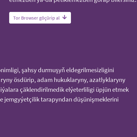
Tor Browser göçürip al
onimligi, şahsy durmuşyň eldegrilmesizligini
ryny ösdürip, adam hukuklaryny, azatlyklaryny
ýalara çäklendirilmedik elýeterliligi üpjün etmek
 jemgyýetçilik tarapyndan düşünişmeklerini