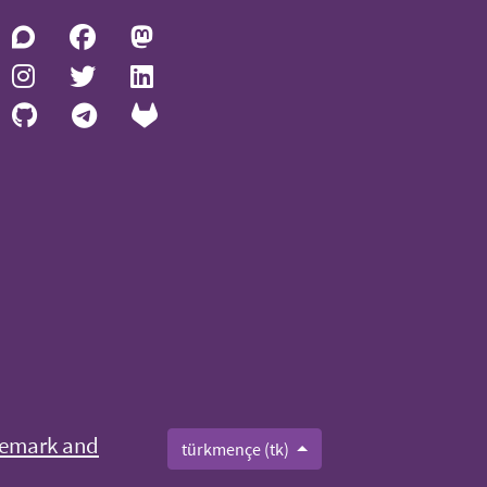
emark and
türkmençe (tk)