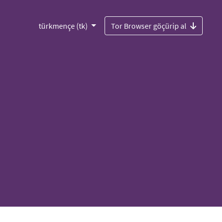
türkmençe (tk)
Tor Browser göçürip al