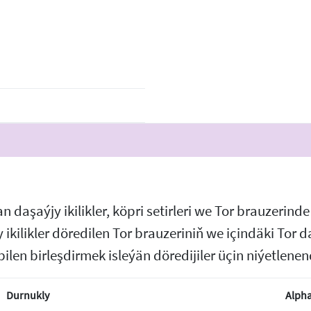
daşaýjy ikilikler, köpri setirleri we Tor brauzerin
y ikilikler döredilen Tor brauzeriniň we içindäki To
en birleşdirmek isleýän döredijiler üçin niýetlenend
Durnukly
Alph