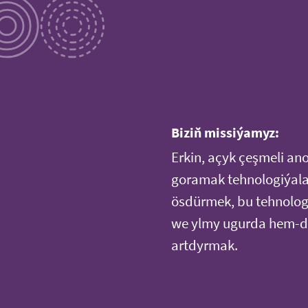
Biziň missiýamyz:
Erkin, açyk çeşmeli an
goramak tehnologiýala
ösdürmek, bu tehnologi
we ylmy ugurda hem-de
artdyrmak.