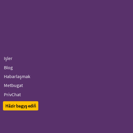
Işler
Blog
Habarlaşmak
Metbugat
PrivChat
Häzir bagyş ediň