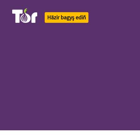
Häzir bagyş ediň
Tor Logo