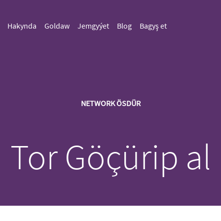
Hakynda
Goldaw
Jemgyýet
Blog
Bagyş et
NETWORK ÖSDÜR
Tor Göçürip al