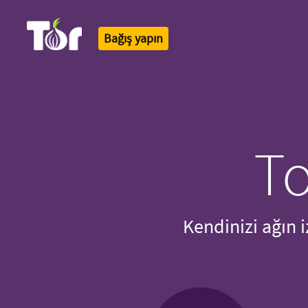
Bağış yapın
Tor Logo
To
Kendinizi ağın 