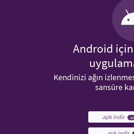
Android içi
uygulama
Kendinizi ağın izlenme
sansüre ka
.apk indir
a
.apk indir