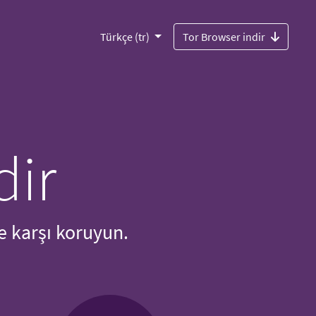
Türkçe (tr)
Tor Browser indir
dir
e karşı koruyun.