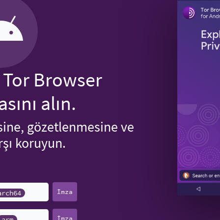
n Tor Browser
sını alın.
sine, gözetlenmesine ve
rşı koruyun.
İmza
arch64
İmza
arm