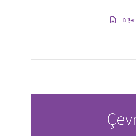
Diğer
Çevr