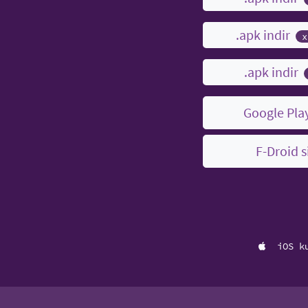
.apk indir
x
.apk indir
Google Play
F-Droid s
iOS k