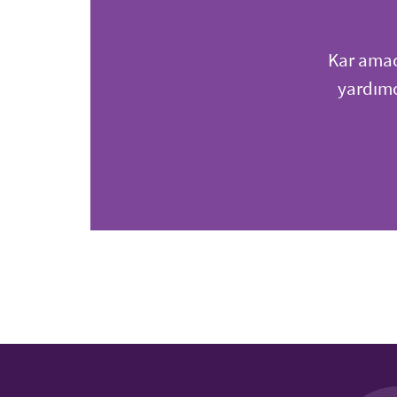
Kar amac
yardımc