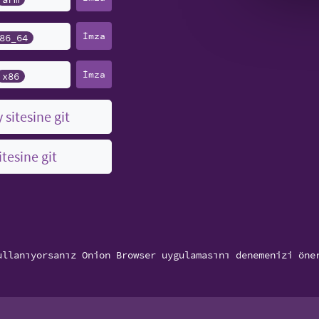
İmza
86_64
İmza
x86
 sitesine git
itesine git
ullanıyorsanız Onion Browser uygulamasını denemenizi öne