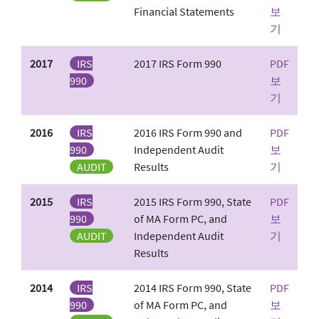
Financial Statements
보
기
2017
IRS
2017 IRS Form 990
PDF
990
보
기
2016
IRS
2016 IRS Form 990 and
PDF
990
Independent Audit
보
AUDIT
Results
기
2015
IRS
2015 IRS Form 990, State
PDF
990
of MA Form PC, and
보
AUDIT
Independent Audit
기
Results
2014
IRS
2014 IRS Form 990, State
PDF
990
of MA Form PC, and
보