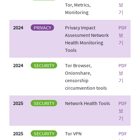
Tor, Metrics,
보
Monitoring
기
2024
PRIVACY
Privacy Impact
PDF
Assessment Network
보
Health Monitoring
기
Tools
2024
SECURITY
Tor Browser,
PDF
Onionshare,
보
censorship
기
circumvention tools
2025
SECURITY
Network Health Tools
PDF
보
기
2025
SECURITY
Tor VPN
PDF