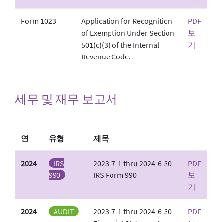
Form 1023
Application for Recognition
PDF
of Exemption Under Section
보
501(c)(3) of the Internal
기
Revenue Code.
세무 및 재무 보고서
연
유형
제목
2024
IRS
2023-7-1 thru 2024-6-30
PDF
990
IRS Form 990
보
기
2024
AUDIT
2023-7-1 thru 2024-6-30
PDF