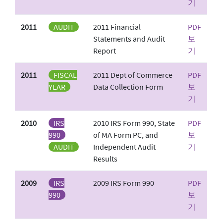
기
2011
AUDIT
2011 Financial
PDF
Statements and Audit
보
Report
기
2011
FISCAL
2011 Dept of Commerce
PDF
YEAR
Data Collection Form
보
기
2010
IRS
2010 IRS Form 990, State
PDF
990
of MA Form PC, and
보
AUDIT
Independent Audit
기
Results
2009
IRS
2009 IRS Form 990
PDF
990
보
기