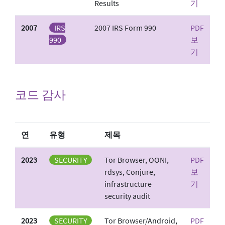
Results
기
2007
IRS
2007 IRS Form 990
PDF
990
보
기
코드 감사
연
유형
제목
2023
SECURITY
Tor Browser, OONI,
PDF
rdsys, Conjure,
보
infrastructure
기
security audit
2023
SECURITY
Tor Browser/Android,
PDF