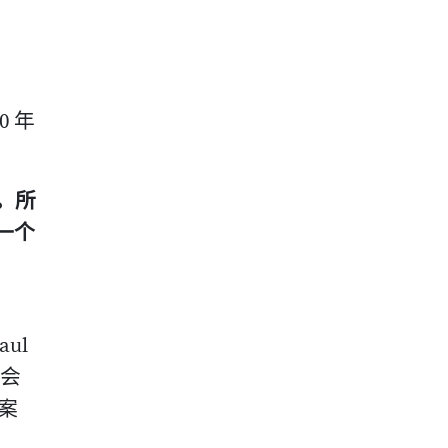
0 年
。所
一个
，
aul
不会
案