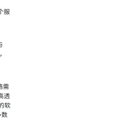
个服
与
目，
络需
高透
放的软
多数