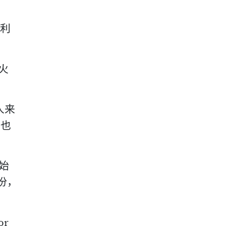
营利
火
人来
具也
开始
份，
r